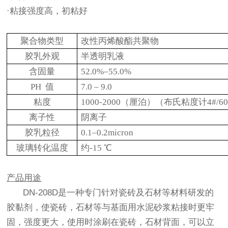
·粘接强度高，初粘好
聚合物类型
改性丙烯酸酯共聚物
胶乳外观
半透明乳液
含固量
52.0%–55.0%
PH
值
7.0 – 9.0
粘度
1000-2000
（厘泊）（布氏粘度计4#/60转
离子性
阴离子
胶乳粒径
0.1–0.2micron
玻璃转化温度
约-15 ℃
U
产品用途
DN-208D
是一种专门针对瓷砖及石材等材料研发的
胶黏剂，使瓷砖，石材等与基面用水泥砂浆粘接时更牢
固，强度更大，使用时涂刷在瓷砖，石材背面，可以立