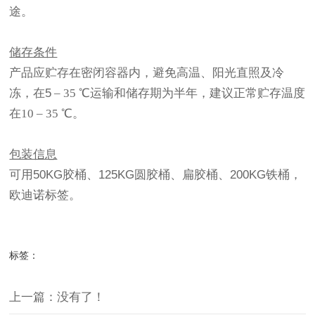
途。
储存条件
产品应贮存在密闭容器内，避免高温、阳光直照及冷
冻，在
5
– 35
℃运输和储存期为半年，建议正常贮存温度
在10 – 35 ℃。
包装信息
可用
50KG
胶桶、
125KG
圆胶桶、扁胶桶、
200KG
铁桶，
欧迪诺标签。
标签：
上一篇：没有了！