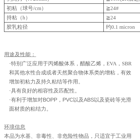
初粘（球号/cm）
≧24#
持粘（h）
≧24
胶乳粒径
约0.1 micron
用途及性能：
·
特别广泛应用于丙烯酸体系，醋酸乙烯，EVA，SBR
和其他水性合成或者天然聚合物体系类的增粘，有效
增加初粘力及持久粘结等作用。
·具有良好的相容性及匹配性。
·有利于增加对
BOPP
，
PVC
以及
ABS
以及瓷砖等光滑
面材质的粘结力。
环境信息
本品为水基、非毒性、非危险性物品，只适宜于工业用