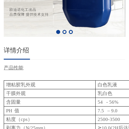
详情介绍
产品性能
增粘胶乳外观
白色乳液
干膜外观
乳白色
含固量
54 - 56%
PH
值
7.5 – 9.0
粘度（cps）
2500-3500
剥离力（N/25mm）
≧10.0(2H后达